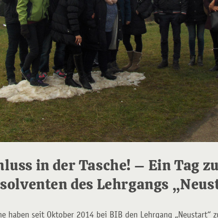
luss in der Tasche! – Ein Tag z
bsolventen des Lehrgangs „Neus
e haben seit Oktober 2014 bei BIB den Lehrgang „Neustart“ z