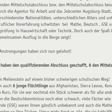
renden Mittelschulabschluss bzw. den Mittelschulabschluss bes
rch die Agentur für Arbeit und das Jobcenter Augsburg-Stadt.
schiedenster Nationalitäten, unterschiedlichen Alters und unt
ruflicher Vorerfahrung schwitzten bei Mathe, Deutsch , GSE u
tprüfung in Hauswirtschaft oder Technik. Doch auch der Spaß 
emeinsamen Ausflug in die Berge zeigt!
 Anstrengungen haben sich nun gelohnt!
haben den qualifizierenden Abschluss geschafft, 8 den Mittel
ein Meilenstein auf einem bisher schwierigen schulischen Weg!
en auch
6 junge Flüchtlinge
aus Afghanistan, Sierra Leone, Ko
 Kurs. Für sie war nochmal ein Stück schwerer als für alle an
n die Deutschkenntnisse noch eher schwach, viele Fächer wie 
nde (GSE) waren ihnen gänzlich unbekannt und auch die Mathe
rber so ihre Tücken. Umso mehr freut es alle, die sie tatkräft