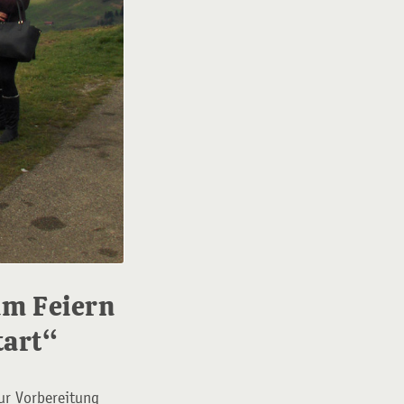
um Feiern
tart“
ur Vorbereitung