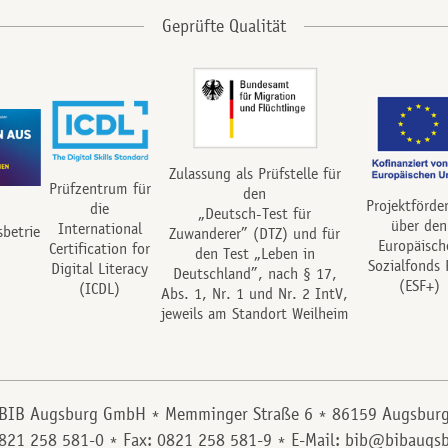
Zulassung als Prüfstelle für
Prüfzentrum für
den
Projektförde
die
„Deutsch-Test für
über den
International
sbetrie
Zuwanderer” (DTZ) und für
Europäisch
Certification for
den Test „Leben in
Sozialfonds 
Digital Literacy
Deutschland”, nach § 17,
(ESF+)
(ICDL)
Abs. 1, Nr. 1 und Nr. 2 IntV,
jeweils am Standort Weilheim
BIB Augsburg GmbH
Memminger Straße 6
86159 Augsbur
0821 258 581-0
Fax: 0821 258 581-9
E-Mail: bib@bibaugsb