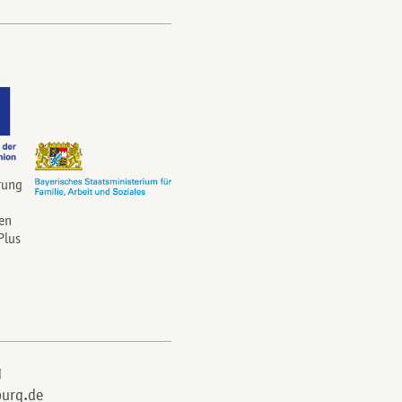
rung
en
Plus
g
urg.de