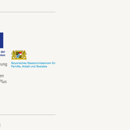
rung
en
Plus
g