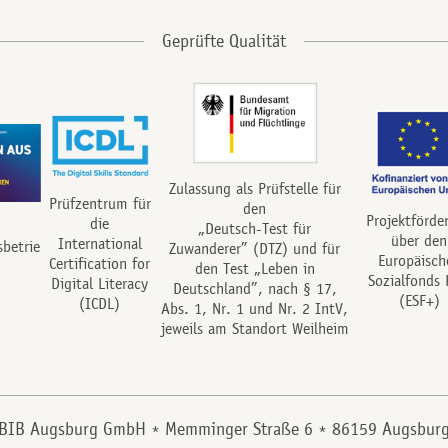
Zulassung als Prüfstelle für
Prüfzentrum für
den
Projektförde
die
„Deutsch-Test für
über den
International
sbetrie
Zuwanderer” (DTZ) und für
Europäisch
Certification for
den Test „Leben in
Sozialfonds 
Digital Literacy
Deutschland”, nach § 17,
(ESF+)
(ICDL)
Abs. 1, Nr. 1 und Nr. 2 IntV,
jeweils am Standort Weilheim
BIB Augsburg GmbH
Memminger Straße 6
86159 Augsbur