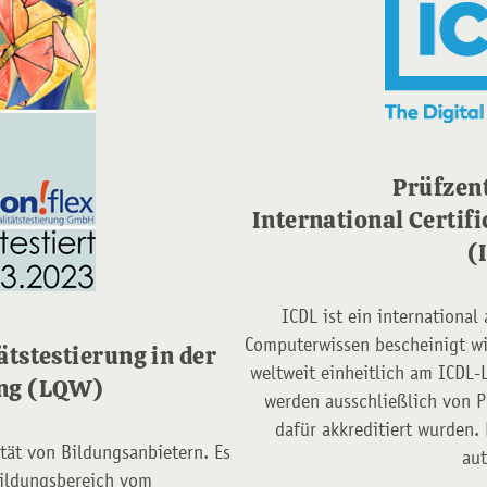
Prüfzen
International Certifi
(
ICDL ist ein international
Computerwissen bescheinigt wi
ätstestierung in der
weltweit einheitlich am ICDL-
ung (LQW)
werden ausschließlich von 
dafür akkreditiert wurden.
ität von Bildungsanbietern. Es
aut
Bildungsbereich vom