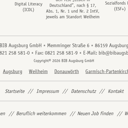
Sozialfonds 
Digital Literacy
Deutschland”, nach § 17,
(ESF+)
(ICDL)
Abs. 1, Nr. 1 und Nr. 2 IntV,
jeweils am Standort Weilheim
BIB Augsburg GmbH
Memminger Straße 6
86159 Augsbur
0821 258 581-0
Fax: 0821 258 581-9
E-Mail: bib@bibaugsb
Copyright© 2026 BIB Augsburg GmbH
Augsburg
Weilheim
Donauwörth
Garmisch-Partenkirc
Startseite
Impressum
Datenschutz
Kontakt
hen
Beruflich weiterkommen
Neuen Job finden
W