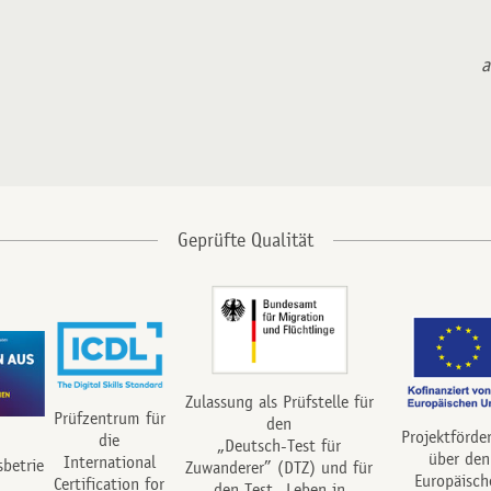
a
Zulassung als Prüfstelle für
Prüfzentrum für
den
Projektförde
die
„Deutsch-Test für
über den
International
sbetrie
Zuwanderer” (DTZ) und für
Europäisch
Certification for
den Test „Leben in