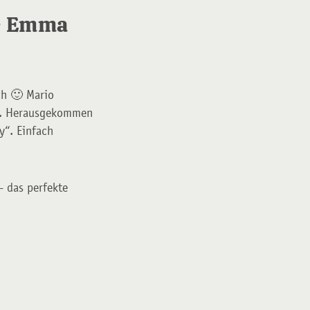
te Emma
ch 🙂 Mario
en. Herausgekommen
y“. Einfach
- das perfekte