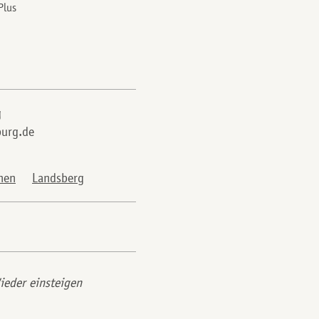
Plus
g
urg.de
hen
Landsberg
ieder einsteigen