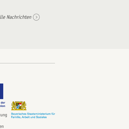
lle Nachrichten
rung
en