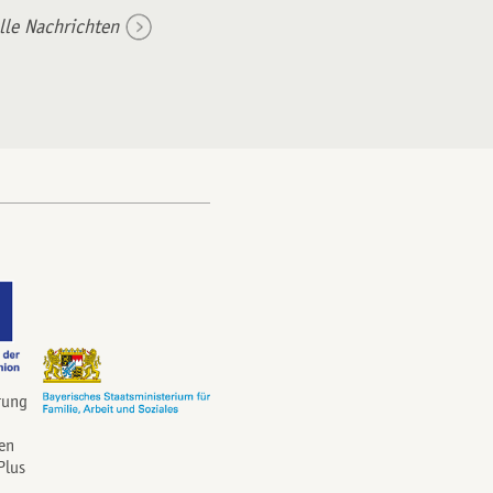
lle Nachrichten
rung
en
Plus