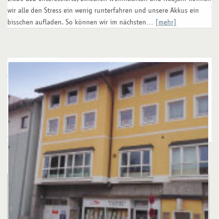
wir alle den Stress ein wenig runterfahren und unsere Akkus ein
bisschen aufladen. So können wir im nächsten…
[mehr]
Starterpaket – für Geflüchtete aus der Ukraine
16. August 2022
In einer fremden Sprache einen Antrag zu stellen ist schwer! Wir
unterstützen Sie dabei, schnell die Grundlagen von „Jobcenter
digital“ zur Antragstellung für Hilfen zu…
[mehr]
Garmisch-Partenkirchen Von-Brug-
Strasse 13
21. Mai 2022